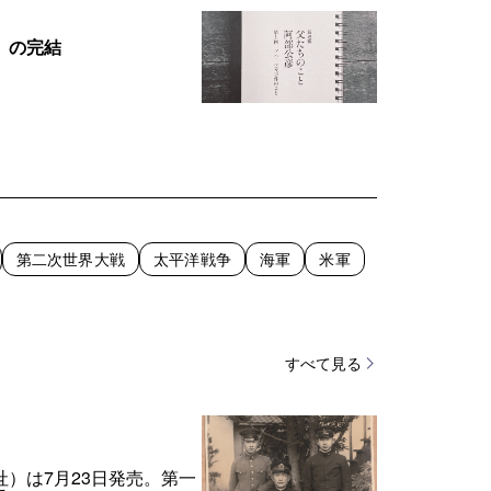
」の完結
第二次世界大戦
太平洋戦争
海軍
米軍
すべて見る
）は7月23日発売。第一
こ