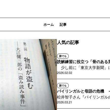
ホーム
記事
人気の記事
誰でも
読解練習に役立つ「骨のある
少し前に「東京大学新聞」
のメッセージ＞を載せたが、
2026.02.02
ろ、「骨のある英語」...
誰でも
バイリンガルと母語の危機 
松井智子さん『バイリンガル
を「UP」（東京大学出版会
2026.03.21
の言語に対応するのは...