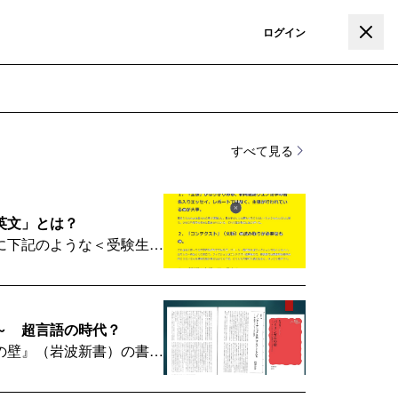
登録
ログイン
すべて見る
英文」とは？
に下記のような＜受験生へ
これをXにポストしたとこ
～ 超言語の時代？
の壁』（岩波新書）の書評
）に書いた。子どもが複数