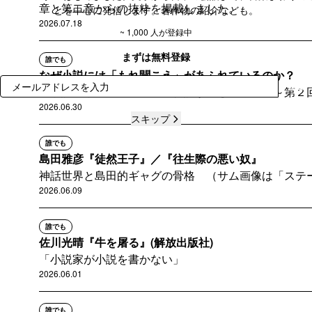
章と第二章からの抜粋を掲載しました。
とを中心に発信します。著作物の紹介なども。
2026.07.18
~ 1,000 人が登録中
まずは無料登録
誰でも
なぜ小説には「もれ聞こえ」があふれているのか？
登録
『小説トリッパー』連載「物語が盗む」第１回～第２
2026.06.30
スキップ
誰でも
島田雅彦『徒然王子』／『往生際の悪い奴』
神話世界と島田的ギャグの骨格 （サム画像は「ステ
2026.06.09
誰でも
佐川光晴『牛を屠る』(解放出版社)
「小説家が小説を書かない」
2026.06.01
誰でも