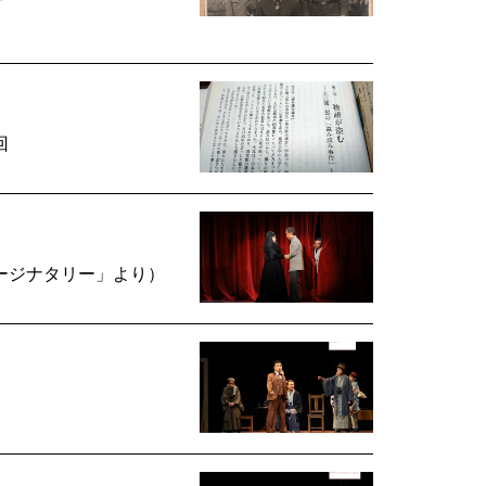
回
ージナタリー」より）