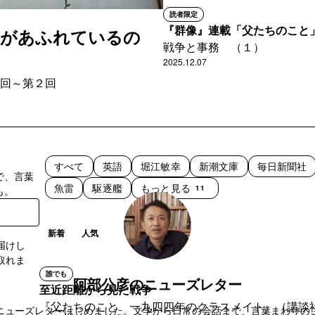
読者限定
『群像』連載「父たちのこと
」があふれているの
戦争と事務 （１）
2025.12.07
回～第２回
すべて
英語
堀江敏幸
新潮文庫
毎日新聞社
で、言葉
魚雷
駆逐艦
もっと見る
11
も。
新着
人気
届けし
取れま
誰でも
阿部公彦のニューズレター
至近距離から見た戦争
登録
『父たちのこと 一九四四年のクラスメイト』（講談社
ニューズレターはじめました。文学から日常の会話まで、言葉まわりの