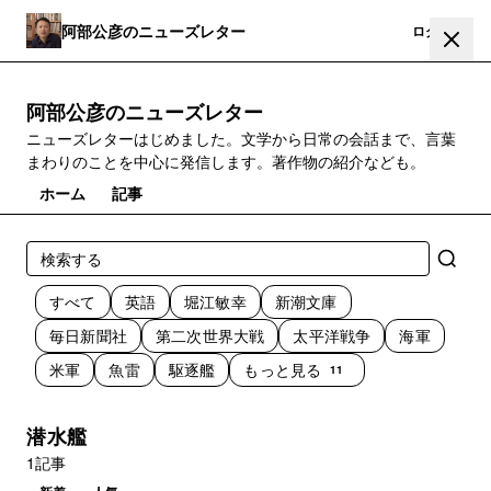
阿部公彦のニューズレター
登録
ログイン
阿部公彦のニューズレター
ニューズレターはじめました。文学から日常の会話まで、言葉
まわりのことを中心に発信します。著作物の紹介なども。
ホーム
記事
すべて
英語
堀江敏幸
新潮文庫
毎日新聞社
第二次世界大戦
太平洋戦争
海軍
米軍
魚雷
駆逐艦
もっと見る
11
潜水艦
1記事