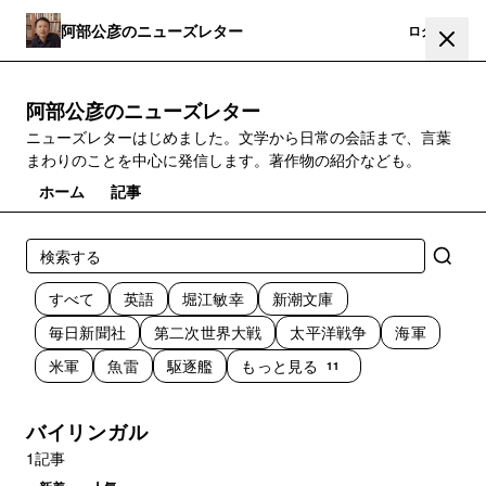
阿部公彦のニューズレター
登録
ログイン
阿部公彦のニューズレター
ニューズレターはじめました。文学から日常の会話まで、言葉
まわりのことを中心に発信します。著作物の紹介なども。
ホーム
記事
すべて
英語
堀江敏幸
新潮文庫
毎日新聞社
第二次世界大戦
太平洋戦争
海軍
米軍
魚雷
駆逐艦
もっと見る
11
バイリンガル
1記事