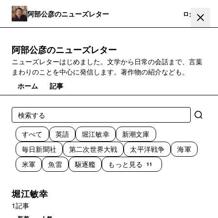
阿部公彦のニューズレター
登録
ログイン
阿部公彦のニューズレター
ニューズレターはじめました。文学から日常の会話まで、言葉
まわりのことを中心に発信します。著作物の紹介なども。
ホーム
記事
すべて
英語
堀江敏幸
新潮文庫
毎日新聞社
第二次世界大戦
太平洋戦争
海軍
米軍
魚雷
駆逐艦
もっと見る
11
堀江敏幸
1記事